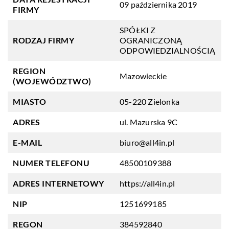
09 października 2019
FIRMY
SPÓŁKI Z
RODZAJ FIRMY
OGRANICZONĄ
ODPOWIEDZIALNOŚCIĄ
REGION
Mazowieckie
(WOJEWÓDZTWO)
MIASTO
05-220 Zielonka
ADRES
ul. Mazurska 9C
E-MAIL
biuro@all4in.pl
NUMER TELEFONU
48500109388
ADRES INTERNETOWY
https://all4in.pl
NIP
1251699185
REGON
384592840