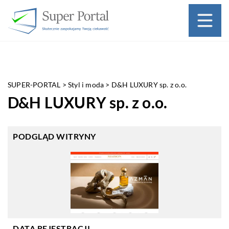
SUPER-PORTAL
>
Styl i moda
>
D&H LUXURY sp. z o.o.
D&H LUXURY sp. z o.o.
PODGLĄD WITRYNY
DATA REJESTRACJI