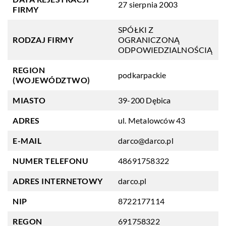
27 sierpnia 2003
FIRMY
SPÓŁKI Z
RODZAJ FIRMY
OGRANICZONĄ
ODPOWIEDZIALNOŚCIĄ
REGION
podkarpackie
(WOJEWÓDZTWO)
MIASTO
39-200 Dębica
ADRES
ul. Metalowców 43
E-MAIL
darco@darco.pl
NUMER TELEFONU
48691758322
ADRES INTERNETOWY
darco.pl
NIP
8722177114
REGON
691758322