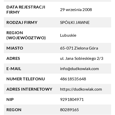
DATA REJESTRACJI
29 września 2008
FIRMY
RODZAJ FIRMY
SPÓŁKI JAWNE
REGION
Lubuskie
(WOJEWÓDZTWO)
MIASTO
65-071 Zielona Góra
ADRES
ul. Jana Sobieskiego 2/3
E-MAIL
info@dudkowiak.com
NUMER TELEFONU
48618535648
ADRES INTERNETOWY
https://dudkowiak.com
NIP
9291804971
REGON
80289165