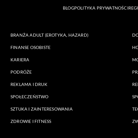
BLOG
POLITYKA PRYWATNOŚCI
REG
BRANŻA ADULT (EROTYKA, HAZARD)
DO
FINANSE OSOBISTE
HO
KARIERA
M
PODRÓŻE
PR
REKLAMA I DRUK
RE
SPOŁECZEŃSTWO
SP
SZTUKA I ZAINTERESOWANIA
TE
ZDROWIE I FITNESS
ZW