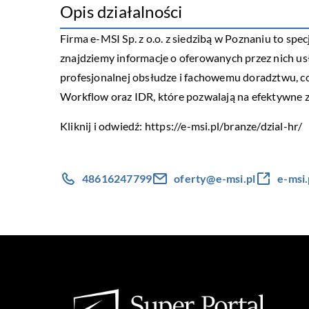
Opis działalności
Firma e-MSI Sp. z o.o. z siedzibą w Poznaniu to spe
znajdziemy informacje o oferowanych przez nich usłu
profesjonalnej obsłudze i fachowemu doradztwu, co
Workflow oraz IDR, które pozwalają na efektywne z
Kliknij i odwiedź:
https://e-msi.pl/branze/dzial-hr/
48616247799
oferty@e-msi.pl
e-msi.