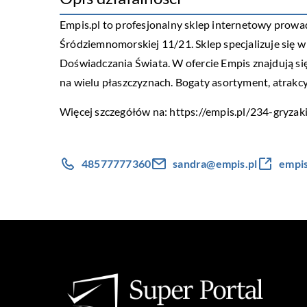
Empis.pl to profesjonalny sklep internetowy prowa
Śródziemnomorskiej 11/21. Sklep specjalizuje się w
Doświadczania Świata. W ofercie Empis znajdują się
na wielu płaszczyznach. Bogaty asortyment, atrakcy
Więcej szczegółów na:
https://empis.pl/234-gryzak
48577777360
sandra@empis.pl
empis