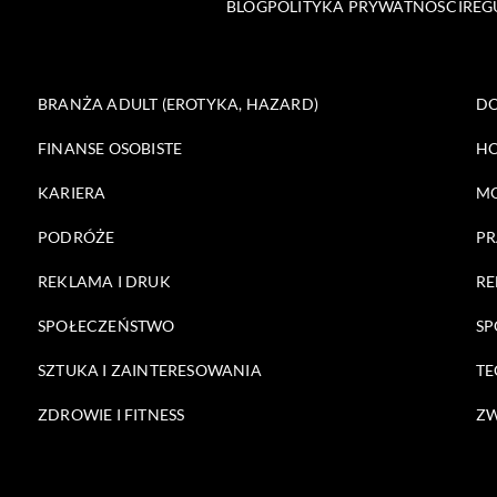
BLOG
POLITYKA PRYWATNOŚCI
REG
BRANŻA ADULT (EROTYKA, HAZARD)
DO
FINANSE OSOBISTE
HO
KARIERA
M
PODRÓŻE
PR
REKLAMA I DRUK
RE
SPOŁECZEŃSTWO
SP
SZTUKA I ZAINTERESOWANIA
TE
ZDROWIE I FITNESS
ZW