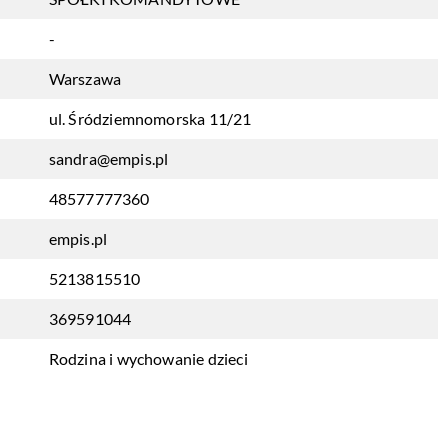
-
Warszawa
ul. Śródziemnomorska 11/21
sandra@empis.pl
48577777360
empis.pl
5213815510
369591044
Rodzina i wychowanie dzieci