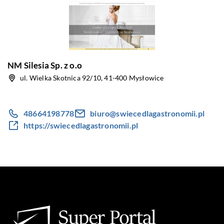
NM Silesia Sp. z o.o
ul. Wielka Skotnica 92/10, 41-400 Mysłowice
48664198778
biuro@swiecedlagastronomii.pl
https://swiecedlagastronomii.pl