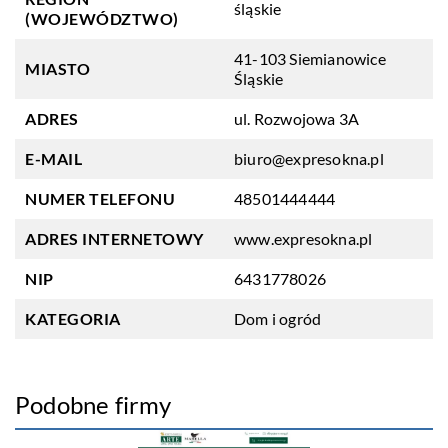
śląskie
(WOJEWÓDZTWO)
41-103 Siemianowice
MIASTO
Śląskie
ADRES
ul. Rozwojowa 3A
E-MAIL
biuro@expresokna.pl
NUMER TELEFONU
48501444444
ADRES INTERNETOWY
www.expresokna.pl
NIP
6431778026
KATEGORIA
Dom i ogród
Podobne firmy