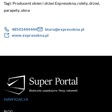
Tagi:
Producent okien i drzwi Expresokna
, rolety, drzwi,
parapety, okna
48501444444
biuro@expresokna.pl
www.expresokna.pl
NAWIGACJA
BLOG