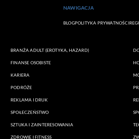
NAWIGACJA
BLOG
POLITYKA PRYWATNOŚCI
REG
BRANŻA ADULT (EROTYKA, HAZARD)
DO
FINANSE OSOBISTE
HO
KARIERA
M
PODRÓŻE
PR
REKLAMA I DRUK
RE
SPOŁECZEŃSTWO
SP
SZTUKA I ZAINTERESOWANIA
TE
ZDROWIE I FITNESS
ZW