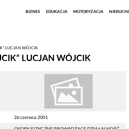
BIZNES
EDUKACJA
MOTORYZACJA
NIERUCH
K” LUCJAN WÓJCIK
CIK” LUCJAN WÓJCIK
26 czerwca 2001
OSOBY FIZYCZNE PROWADZĄCE DZIAŁALNOŚĆ