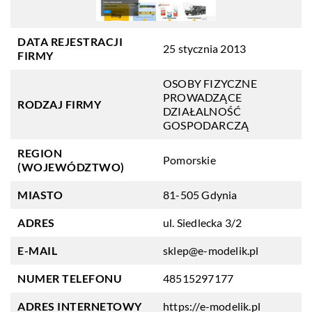
DATA REJESTRACJI
25 stycznia 2013
FIRMY
OSOBY FIZYCZNE
PROWADZĄCE
RODZAJ FIRMY
DZIAŁALNOŚĆ
GOSPODARCZĄ
REGION
Pomorskie
(WOJEWÓDZTWO)
MIASTO
81-505 Gdynia
ADRES
ul. Siedlecka 3/2
E-MAIL
sklep@e-modelik.pl
NUMER TELEFONU
48515297177
ADRES INTERNETOWY
https://e-modelik.pl