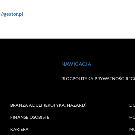
://gestor.pl
NAWIGACJA
BLOG
POLITYKA PRYWATNOŚCI
REG
BRANŻA ADULT (EROTYKA, HAZARD)
DO
FINANSE OSOBISTE
HO
KARIERA
M