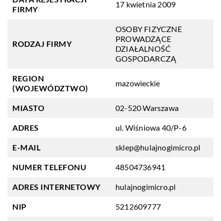
17 kwietnia 2009
FIRMY
OSOBY FIZYCZNE
PROWADZĄCE
RODZAJ FIRMY
DZIAŁALNOŚĆ
GOSPODARCZĄ
REGION
mazowieckie
(WOJEWÓDZTWO)
MIASTO
02-520 Warszawa
ADRES
ul. Wiśniowa 40/P-6
E-MAIL
sklep@hulajnogimicro.pl
NUMER TELEFONU
48504736941
ADRES INTERNETOWY
hulajnogimicro.pl
NIP
5212609777