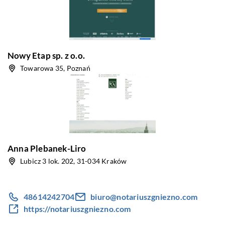
Nowy Etap sp. z o.o.
Towarowa 35, Poznań
Anna Plebanek-Liro
Lubicz 3 lok. 202, 31-034 Kraków
48614242704
biuro@notariuszgniezno.com
https://notariuszgniezno.com