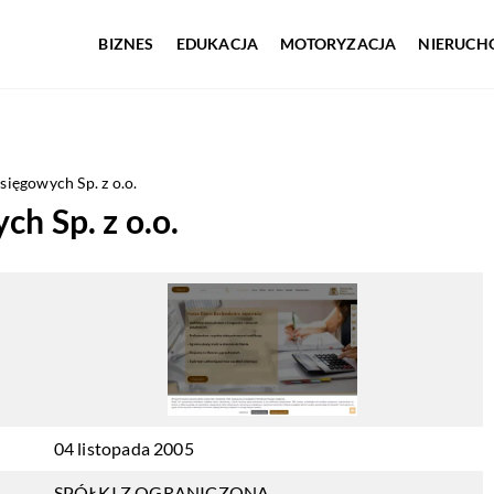
BIZNES
EDUKACJA
MOTORYZACJA
NIERUCH
sięgowych Sp. z o.o.
h Sp. z o.o.
04 listopada 2005
SPÓŁKI Z OGRANICZONĄ