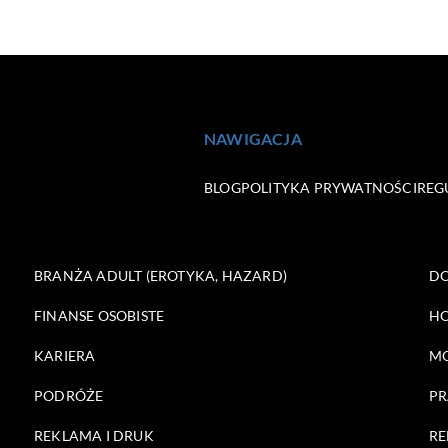
NAWIGACJA
BLOG
POLITYKA PRYWATNOŚCI
REG
BRANŻA ADULT (EROTYKA, HAZARD)
DO
FINANSE OSOBISTE
HO
KARIERA
M
PODRÓŻE
PR
REKLAMA I DRUK
RE