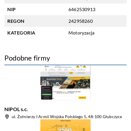
NIP
6462530913
REGON
242958260
KATEGORIA
Motoryzacja
Podobne firmy
NIPOL s.c.
ul. Żołnierzy I Armii Wojska Polskiego 5, 48-100 Głubczyce