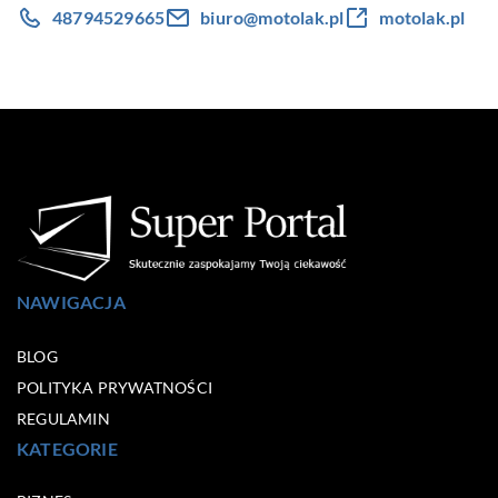
48794529665
biuro@motolak.pl
motolak.pl
NAWIGACJA
BLOG
POLITYKA PRYWATNOŚCI
REGULAMIN
KATEGORIE