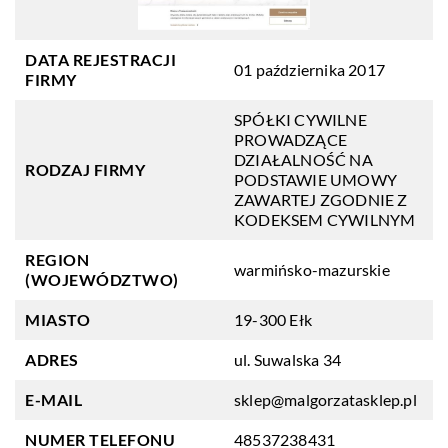
DATA REJESTRACJI
01 października 2017
FIRMY
SPÓŁKI CYWILNE
PROWADZĄCE
DZIAŁALNOŚĆ NA
RODZAJ FIRMY
PODSTAWIE UMOWY
ZAWARTEJ ZGODNIE Z
KODEKSEM CYWILNYM
REGION
warmińsko-mazurskie
(WOJEWÓDZTWO)
MIASTO
19-300 Ełk
ADRES
ul. Suwalska 34
E-MAIL
sklep@malgorzatasklep.pl
NUMER TELEFONU
48537238431