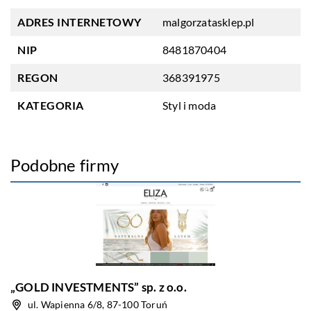
ADRES INTERNETOWY
malgorzatasklep.pl
NIP
8481870404
REGON
368391975
KATEGORIA
Styl i moda
Podobne firmy
„GOLD INVESTMENTS” sp. z o.o.
ul. Wapienna 6/8, 87-100 Toruń