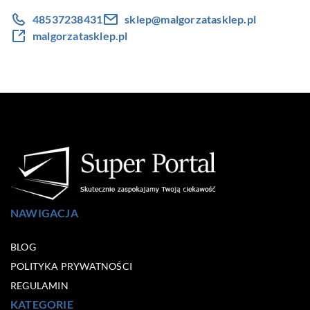
48537238431
sklep@malgorzatasklep.pl
malgorzatasklep.pl
NAWIGACJA
BLOG
POLITYKA PRYWATNOŚCI
REGULAMIN
KATEGORIE