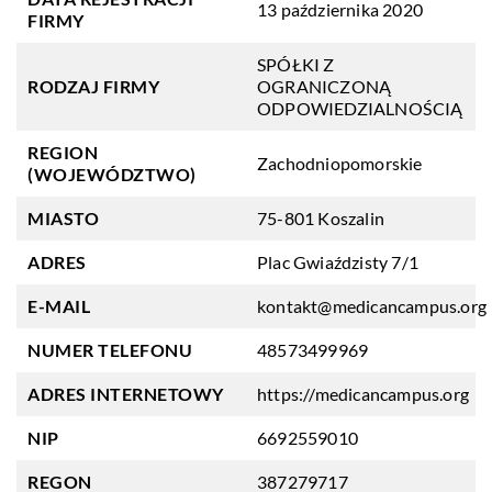
13 października 2020
FIRMY
SPÓŁKI Z
RODZAJ FIRMY
OGRANICZONĄ
ODPOWIEDZIALNOŚCIĄ
REGION
Zachodniopomorskie
(WOJEWÓDZTWO)
MIASTO
75-801 Koszalin
ADRES
Plac Gwiaździsty 7/1
E-MAIL
kontakt@medicancampus.org
NUMER TELEFONU
48573499969
ADRES INTERNETOWY
https://medicancampus.org
NIP
6692559010
REGON
387279717