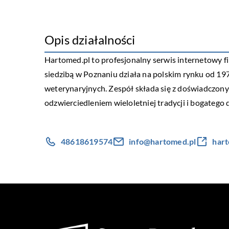
Opis działalności
Hartomed
.pl to profesjonalny serwis internetowy f
siedzibą w Poznaniu działa na polskim rynku od 19
weterynaryjnych. Zespół składa się z doświadczonych
odzwierciedleniem wieloletniej tradycji i bogatego 
48618619574
info@hartomed.pl
hart