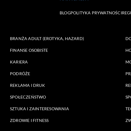
BLOG
POLITYKA PRYWATNOŚCI
REG
BRANŻA ADULT (EROTYKA, HAZARD)
DO
FINANSE OSOBISTE
HO
KARIERA
M
PODRÓŻE
PR
REKLAMA I DRUK
RE
SPOŁECZEŃSTWO
SP
SZTUKA I ZAINTERESOWANIA
TE
ZDROWIE I FITNESS
ZW