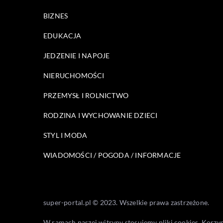
BIZNES
EDUKACJA
JEDZENIE I NAPOJE
NIERUCHOMOŚCI
PRZEMYSŁ I ROLNICTWO
RODZINA I WYCHOWANIE DZIECI
STYL I MODA
WIADOMOŚCI / POGODA / INFORMACJE
super-portal.pl © 2023. Wszelkie prawa zastrzeżone.
W ramach naszej witryny stosujemy pliki cookies. Korzy