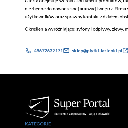
Oferta obejmuje szeroki asortyment produktów, taki
niezbędne do nowoczesnej aranżacji wnętrz. Firma 
użytkowników oraz sprawny kontakt z działem obsługi
Określenia wyróżniające: syfony i odpływy, zlewy, 
48672632171
sklep@plytki-lazienki.pl
KATEGORIE