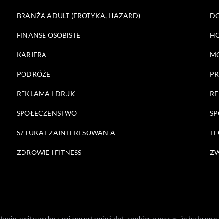
BRANŻA ADULT (EROTYKA, HAZARD)
DO
FINANSE OSOBISTE
HO
KARIERA
M
PODRÓŻE
PR
REKLAMA I DRUK
RE
SPOŁECZEŃSTWO
SP
SZTUKA I ZAINTERESOWANIA
TE
ZDROWIE I FITNESS
ZW
stanie z witryny bez zmiany ustawień dot. cookies oznacza, że będą 