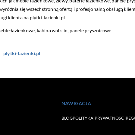
ch jak meble łazienkowe, zlewy, baterie łazienkowe, panele pry
wyróżnia się wszechstronną ofertą i profesjonalną obsługą klie
 klienta na plytki-lazienki.pl.
meble łazienkowe,
kabina walk-in
, panele prysznicowe
plytki-lazienki.pl
NAWIGACJA
BLOG
POLITYKA PRYWATNOŚCI
REG