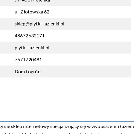
ul. Złotowska 62
sklep@plytki-lazienki.pl
48672632171
plytki-lazienki.pl
7671720481
Dom i ogród
ący się sklep internetowy specjalizujący się w wyposażeniu łazien