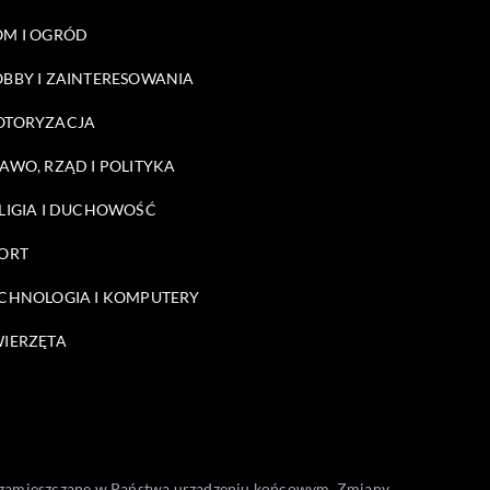
M I OGRÓD
BBY I ZAINTERESOWANIA
OTORYZACJA
AWO, RZĄD I POLITYKA
LIGIA I DUCHOWOŚĆ
ORT
CHNOLOGIA I KOMPUTERY
IERZĘTA
one zamieszczane w Państwa urządzeniu końcowym. Zmiany