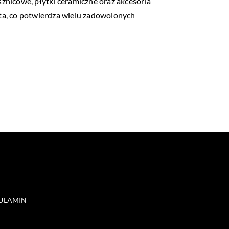
sznicowe, płytki ceramiczne oraz akcesoria
nta, co potwierdza wielu zadowolonych
ULAMIN