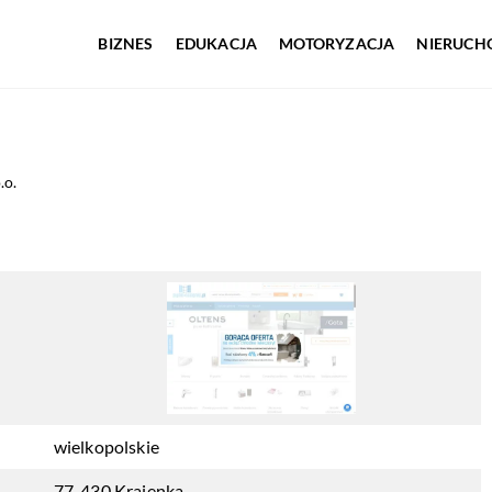
BIZNES
EDUKACJA
MOTORYZACJA
NIERUCH
.o.
wielkopolskie
77-430 Krajenka