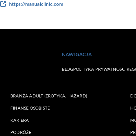
https://manualclinic.com
NAWIGACJA
BLOG
POLITYKA PRYWATNOŚCI
REG
BRANŻA ADULT (EROTYKA, HAZARD)
DO
FINANSE OSOBISTE
HO
KARIERA
M
PODRÓŻE
PR