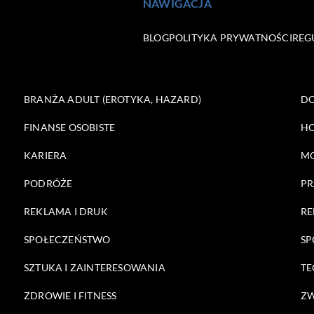
NAWIGACJA
BLOG
POLITYKA PRYWATNOŚCI
REG
BRANŻA ADULT (EROTYKA, HAZARD)
DO
FINANSE OSOBISTE
HO
KARIERA
M
PODRÓŻE
PR
REKLAMA I DRUK
RE
SPOŁECZEŃSTWO
SP
SZTUKA I ZAINTERESOWANIA
TE
ZDROWIE I FITNESS
ZW