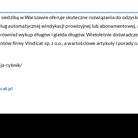
a z siedzibą w Warszawie oferuje skuteczne rozwiązania do odzys
usług automatycznej windykacji prowizyjnej lub abonamentowej, a
ale również wykup długów i giełda długów. Wieloletnie doświadc
entów firmy Vindicat sp. z o.o., a wartościowe artykuły i porady
cja-rybnik/
cat.pl