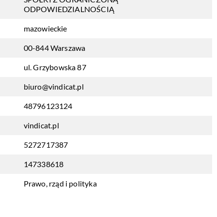
ODPOWIEDZIALNOŚCIĄ
mazowieckie
00-844 Warszawa
ul. Grzybowska 87
biuro@vindicat.pl
48796123124
vindicat.pl
5272717387
147338618
Prawo, rząd i polityka