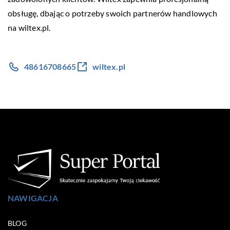
obsługę, dbając o potrzeby swoich partnerów handlowych
na
wiltex.pl
.
48616708665
wiltex.pl
NAWIGACJA
BLOG