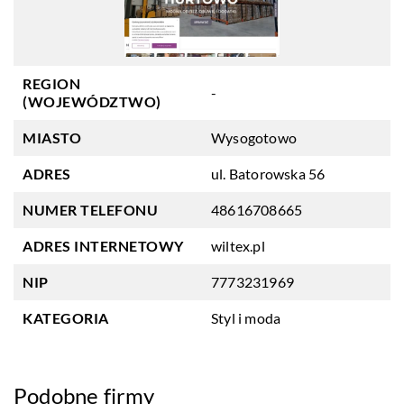
REGION
-
(WOJEWÓDZTWO)
MIASTO
Wysogotowo
ADRES
ul. Batorowska 56
NUMER TELEFONU
48616708665
ADRES INTERNETOWY
wiltex.pl
NIP
7773231969
KATEGORIA
Styl i moda
Podobne firmy