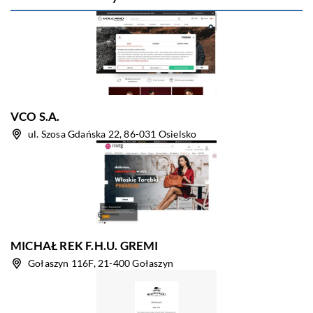
VCO S.A.
ul. Szosa Gdańska 22, 86-031 Osielsko
MICHAŁ REK F.H.U. GREMI
Gołaszyn 116F, 21-400 Gołaszyn