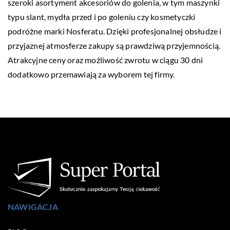
szeroki asortyment akcesoriów do golenia, w tym maszynki
typu slant, mydła przed i po goleniu czy kosmetyczki
podróżne marki Nosferatu. Dzięki profesjonalnej obsłudze i
przyjaznej atmosferze zakupy są prawdziwą przyjemnością.
Atrakcyjne ceny oraz możliwość zwrotu w ciągu 30 dni
dodatkowo przemawiają za wyborem tej firmy.
NAWIGACJA