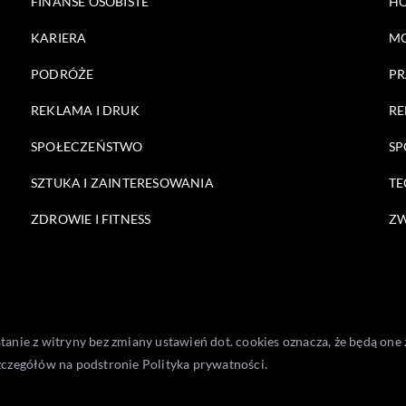
FINANSE OSOBISTE
HO
KARIERA
M
PODRÓŻE
PR
REKLAMA I DRUK
RE
SPOŁECZEŃSTWO
SP
SZTUKA I ZAINTERESOWANIA
TE
ZDROWIE I FITNESS
ZW
stanie z witryny bez zmiany ustawień dot. cookies oznacza, że będą 
zczegółów na podstronie
Polityka prywatności
.