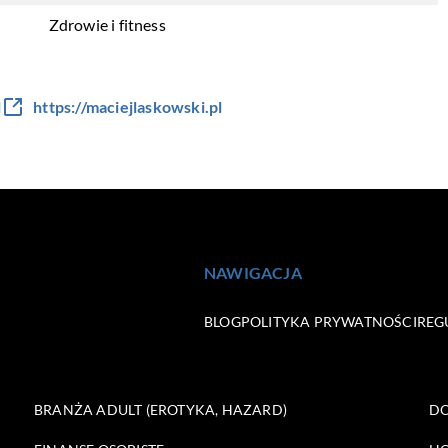
Zdrowie i fitness
l
https://maciejlaskowski.pl
NAWIGACJA
BLOG
POLITYKA PRYWATNOŚCI
REG
BRANŻA ADULT (EROTYKA, HAZARD)
DO