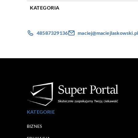
KATEGORIA
48587329136
maciej@maciejlaskowski.p
KATEGORIE
BIZNES