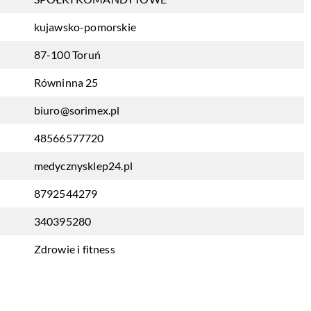
kujawsko-pomorskie
87-100 Toruń
Równinna 25
biuro@sorimex.pl
48566577720
medycznysklep24.pl
8792544279
340395280
Zdrowie i fitness