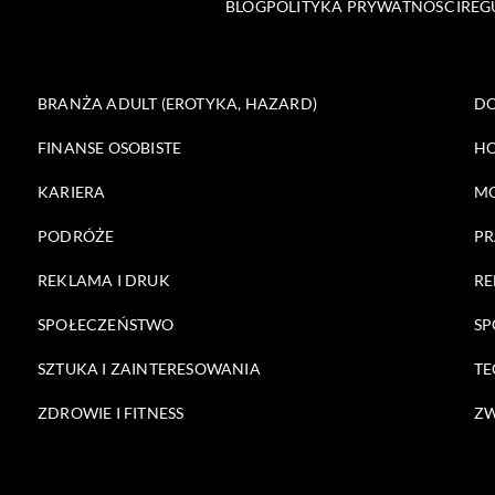
BLOG
POLITYKA PRYWATNOŚCI
REG
BRANŻA ADULT (EROTYKA, HAZARD)
DO
FINANSE OSOBISTE
HO
KARIERA
M
PODRÓŻE
PR
REKLAMA I DRUK
RE
SPOŁECZEŃSTWO
SP
SZTUKA I ZAINTERESOWANIA
TE
ZDROWIE I FITNESS
ZW