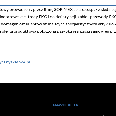
owy prowadzony przez firmę SORIMEX sp. z o.o. sp. k z siedzibą 
razowe, elektrody EKG i do defibrylacji, kable i przewody EKG or
 wymaganiom klientów szukających specjalistycznych artykułów
oferta produktowa połączona z szybką realizacją zamówień prze
cznysklep24.pl
NAWIGACJA