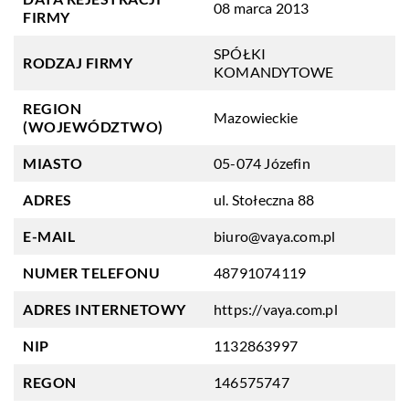
08 marca 2013
FIRMY
SPÓŁKI
RODZAJ FIRMY
KOMANDYTOWE
REGION
Mazowieckie
(WOJEWÓDZTWO)
MIASTO
05-074 Józefin
ADRES
ul. Stołeczna 88
E-MAIL
biuro@vaya.com.pl
NUMER TELEFONU
48791074119
ADRES INTERNETOWY
https://vaya.com.pl
NIP
1132863997
REGON
146575747