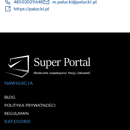
48502029648
m.palucki@palucki.pl
https://palucki.pl
NAWIGACJA
BLOG
POLITYKA PRYWATNOŚCI
REGULAMIN
KATEGORIE