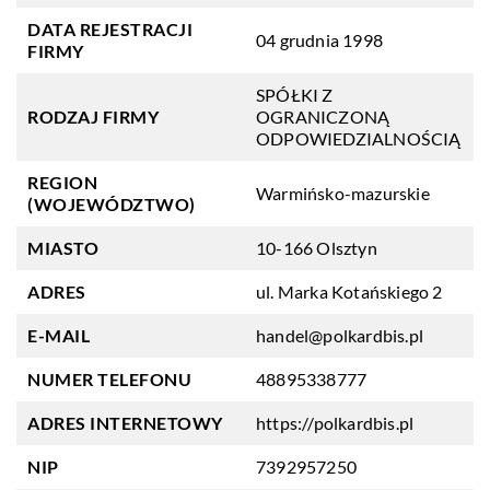
DATA REJESTRACJI
04 grudnia 1998
FIRMY
SPÓŁKI Z
RODZAJ FIRMY
OGRANICZONĄ
ODPOWIEDZIALNOŚCIĄ
REGION
Warmińsko-mazurskie
(WOJEWÓDZTWO)
MIASTO
10-166 Olsztyn
ADRES
ul. Marka Kotańskiego 2
E-MAIL
handel@polkardbis.pl
NUMER TELEFONU
48895338777
ADRES INTERNETOWY
https://polkardbis.pl
NIP
7392957250