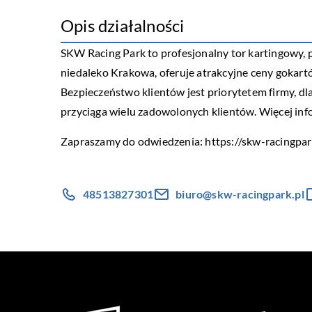
Opis działalności
SKW Racing Park to profesjonalny tor kartingo
niedaleko Krakowa, oferuje atrakcyjne ceny gokartów
Bezpieczeństwo klientów jest priorytetem firmy, d
przyciąga wielu zadowolonych klientów. Więcej infor
Zapraszamy do odwiedzenia:
https://skw-racingpar
48513827301
biuro@skw-racingpark.pl