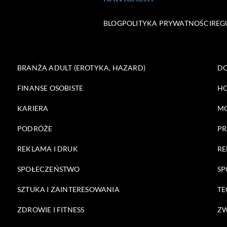
BLOG
POLITYKA PRYWATNOŚCI
REG
BRANŻA ADULT (EROTYKA, HAZARD)
DO
FINANSE OSOBISTE
HO
KARIERA
M
PODRÓŻE
PR
REKLAMA I DRUK
RE
SPOŁECZEŃSTWO
SP
SZTUKA I ZAINTERESOWANIA
TE
ZDROWIE I FITNESS
ZW