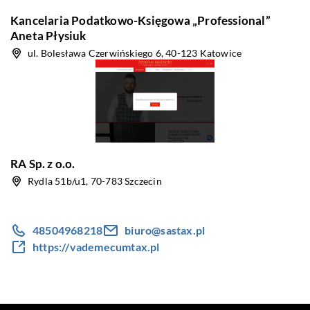
Kancelaria Podatkowo-Księgowa „Professional”
Aneta Płysiuk
ul. Bolesława Czerwińskiego 6, 40-123 Katowice
RA Sp. z o.o.
Rydla 51b/u1, 70-783 Szczecin
48504968218
biuro@sastax.pl
https://vademecumtax.pl