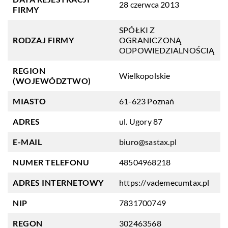
28 czerwca 2013
FIRMY
SPÓŁKI Z
RODZAJ FIRMY
OGRANICZONĄ
ODPOWIEDZIALNOŚCIĄ
REGION
Wielkopolskie
(WOJEWÓDZTWO)
MIASTO
61-623 Poznań
ADRES
ul. Ugory 87
E-MAIL
biuro@sastax.pl
NUMER TELEFONU
48504968218
ADRES INTERNETOWY
https://vademecumtax.pl
NIP
7831700749
REGON
302463568