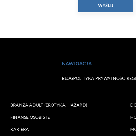
NAWIGACJA
BLOG
POLITYKA PRYWATNOŚCI
REG
BRANŻA ADULT (EROTYKA, HAZARD)
DO
FINANSE OSOBISTE
HO
KARIERA
M