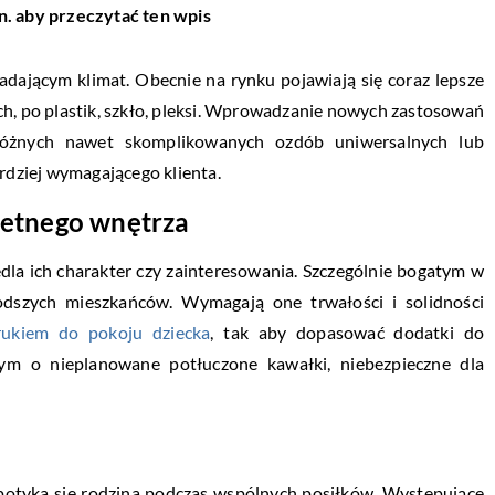
n. aby przeczytać ten wpis
dającym klimat. Obecnie na rynku pojawiają się coraz lepsze
h, po plastik, szkło, pleksi. Wprowadzanie nowych zastosowań
różnych nawet skomplikowanych ozdób uniwersalnych lub
dziej wymagającego klienta.
etnego wnętrza
dla ich charakter czy zainteresowania. Szczególnie bogatym w
odszych mieszkańców. Wymagają one trwałości i solidności
rukiem do pokoju dziecka
, tak aby dopasować dodatki do
nym o nieplanowane potłuczone kawałki, niebezpieczne dla
spotyka się rodzina podczas wspólnych posiłków. Występujące