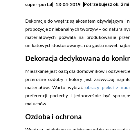
Potrzebujesz ok. 2 mi
super-portal
13-04-2019
Dekoracje do wnętrz są akcentem ożywiającym i na
propozycje z niebanalnych tworzyw – od naturalnyc
materiałowych pozwala na produkowanie prze
unikatowych dostosowanych do gustu nawet najbar
Dekoracja dedykowana do konkr
Mieszkanie jest oazą dla domowników i odzwiercie
przeróżne ozdoby i kolory jest zazwyczaj najmł
materiałów. Warto wybrać
obrazy pleksi z nad
preferencji pociechy i jednocześnie być spokoj
maluchów.
Ozdoba i ochrona
Wnętrza jadalniane są miejscem gdzie zazwyczaj 