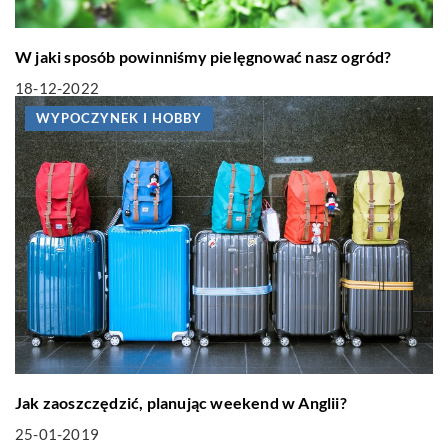
W jaki sposób powinniśmy pielęgnować nasz ogród?
18-12-2022
WYPOCZYNEK I HOBBY
Jak zaoszczędzić, planując weekend w Anglii?
25-01-2019