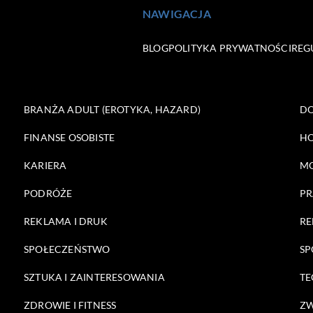
NAWIGACJA
BLOG
POLITYKA PRYWATNOŚCI
REG
BRANŻA ADULT (EROTYKA, HAZARD)
DO
FINANSE OSOBISTE
HO
KARIERA
M
PODRÓŻE
PR
REKLAMA I DRUK
RE
SPOŁECZEŃSTWO
SP
SZTUKA I ZAINTERESOWANIA
TE
ZDROWIE I FITNESS
ZW