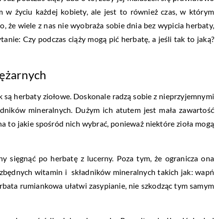
m w życiu każdej kobiety, ale jest to również czas, w którym
 że wiele z nas nie wyobraża sobie dnia bez wypicia herbaty,
anie: Czy podczas ciąży mogą pić herbatę, a jeśli tak to jaką?
iężarnych
 są herbaty ziołowe. Doskonale radzą sobie z nieprzyjemnymi
ładników mineralnych. Dużym ich atutem jest mała zawartość
a to jakie spośród nich wybrać, ponieważ niektóre zioła mogą
y sięgnąć po herbatę z lucerny. Poza tym, że ogranicza ona
ezbędnych witamin i składników mineralnych takich jak: wapń
erbata rumiankowa ułatwi zasypianie, nie szkodząc tym samym