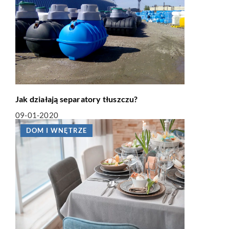
Jak działają separatory tłuszczu?
09-01-2020
DOM I WNĘTRZE