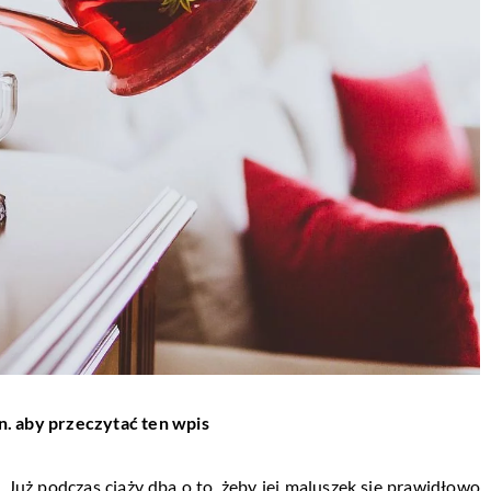
n. aby przeczytać ten wpis
 Już podczas ciąży dba o to, żeby jej maluszek się prawidłowo