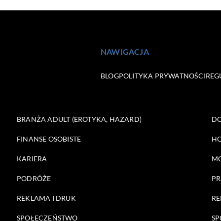
NAWIGACJA
BLOG
POLITYKA PRYWATNOŚCI
REG
BRANŻA ADULT (EROTYKA, HAZARD)
DO
FINANSE OSOBISTE
HO
KARIERA
M
PODRÓŻE
PR
REKLAMA I DRUK
RE
SPOŁECZEŃSTWO
SP