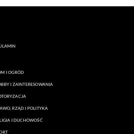
ULAMIN
M I OGRÓD
BBY I ZAINTERESOWANIA
OTORYZACJA
AWO, RZĄD I POLITYKA
LIGIA I DUCHOWOŚĆ
ORT