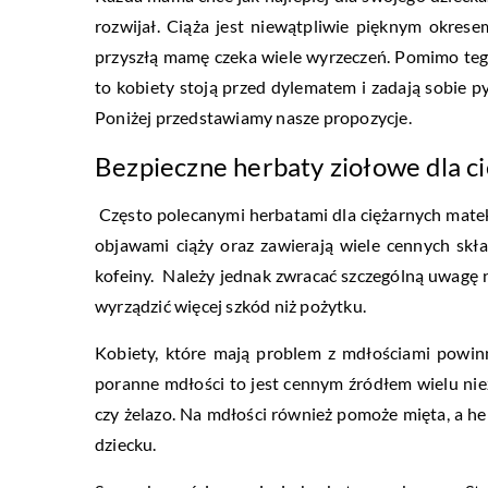
rozwijał. Ciąża jest niewątpliwie pięknym okrese
przyszłą mamę czeka wiele wyrzeczeń. Pomimo tego,
to kobiety stoją przed dylematem i zadają sobie pyt
Poniżej przedstawiamy nasze propozycje.
Bezpieczne herbaty ziołowe dla c
Często polecanymi herbatami dla ciężarnych matek
objawami ciąży oraz zawierają wiele cennych sk
kofeiny. Należy jednak zwracać szczególną uwagę n
wyrządzić więcej szkód niż pożytku.
Kobiety, które mają problem z mdłościami powinn
poranne mdłości to jest cennym źródłem wielu ni
czy żelazo. Na mdłości również pomoże mięta, a h
dziecku.