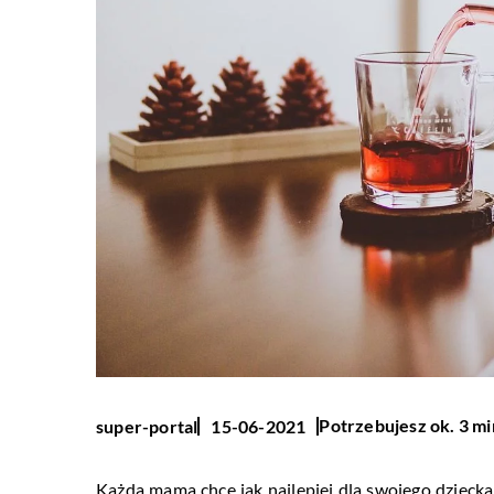
Potrzebujesz ok. 3 mi
super-portal
15-06-2021
Każda mama chce jak najlepiej dla swojego dziecka.