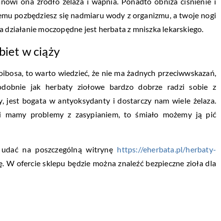
anowi ona źródło żelaza i wapnia. Ponadto obniża ciśnienie i
emu pozbędziesz się nadmiaru wody z organizmu, a twoje nogi
a działanie moczopędne jest herbata z mniszka lekarskiego.
biet w ciąży
oibosa, to warto wiedzieć, że nie ma żadnych przeciwwskazań,
dobnie jak herbaty ziołowe bardzo dobrze radzi sobie z
, jest bogata w antyoksydanty i dostarczy nam wiele żelaza.
li mamy problemy z zasypianiem, to śmiało możemy ją pić
ę udać na poszczególną witrynę
https://eherbata.pl/herbaty-
ę. W ofercie sklepu będzie można znaleźć bezpieczne zioła dla