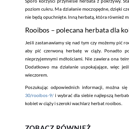
Sporo korzyści przyniesie herbata z pokrzywy. St
poziom cukru. Ma działanie moczopędne, dzięki cz
nie będą opuchnięte. Inną herbatą, która również m
Rooibos – polecana herbata dla ko
Jeśli zastanawiamy się nad tym czy możemy pić ro
aby pić czerwoną herbatę w ciąży. Ponadto po
nieprzyjemnymi mdłościami. Nie zawiera ona teiny
Dodatkowo ma działanie uspokajające, więc jeś
wieczorem.
Poszukując odpowiednich informacji, można si
30/rooibos-9/
i wybrać dla siebie najlepszą herbat
kobiet w ciąży i szeroki wachlarz herbat rooibos.
ZOBACZ RÓWNIEŻ