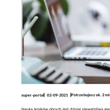
Potrzebujesz ok. 2 mi
super-portal
02-09-2021
Nauka języków obcych jest dzisiaj niewątpliwą gw