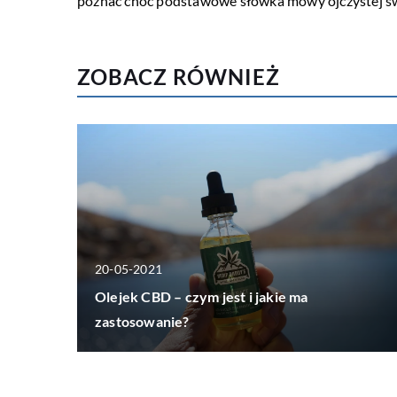
poznać choć podstawowe słówka mowy ojczystej swo
ZOBACZ RÓWNIEŻ
20-05-2021
Olejek CBD – czym jest i jakie ma
zastosowanie?