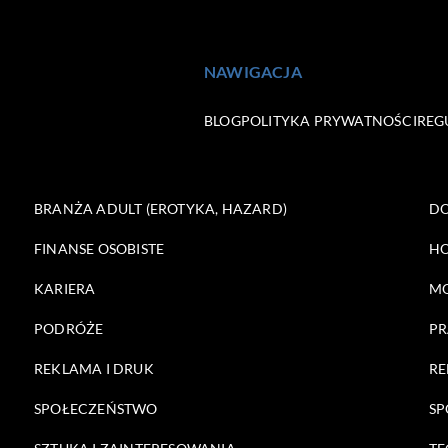
NAWIGACJA
BLOG
POLITYKA PRYWATNOŚCI
REG
BRANŻA ADULT (EROTYKA, HAZARD)
DO
FINANSE OSOBISTE
HO
KARIERA
M
PODRÓŻE
PR
REKLAMA I DRUK
RE
SPOŁECZEŃSTWO
SP