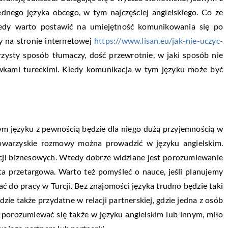
dnego języka obcego, w tym najczęściej angielskiego. Co ze
Kiedy warto postawić na umiejętność komunikowania się po
y na stronie internetowej
https://www.lisan.eu/jak-nie-uczyc-
rzysty sposób tłumaczy, dość przewrotnie, w jaki sposób nie
wkami tureckimi. Kiedy komunikacja w tym języku może być
ym języku z pewnością będzie dla niego dużą przyjemnością w
owarzyskie rozmowy można prowadzić w języku angielskim.
cji biznesowych. Wtedy dobrze widziane jest porozumiewanie
ta przetargowa. Warto też pomyśleć o nauce, jeśli planujemy
do pracy w Turcji. Bez znajomości języka trudno będzie taki
zie także przydatne w relacji partnerskiej, gdzie jedna z osób
porozumiewać się także w języku angielskim lub innym, miło