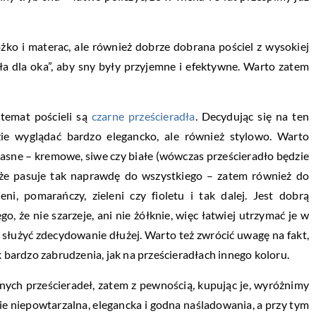
żko i materac, ale również dobrze dobrana pościel z wysokiej
ła dla oka”, aby sny były przyjemne i efektywne. Warto zatem
 temat pościeli są
czarne prześcieradła
. Decydując się na ten
zie wyglądać bardzo elegancko, ale również stylowo. Warto
ą jasne – kremowe, siwe czy białe (wówczas prześcieradło będzie
e, że pasuje tak naprawdę do wszystkiego – zatem również do
eni, pomarańczy, zieleni czy fioletu i tak dalej. Jest dobrą
go, że nie szarzeje, ani nie żółknie, więc łatwiej utrzymać je w
m służyć zdecydowanie dłużej. Warto też zwrócić uwagę na fakt,
k bardzo zabrudzenia, jak na prześcieradłach innego koloru.
nych prześcieradeł, zatem z pewnością, kupując je, wyróżnimy
ie niepowtarzalna, elegancka i godna naśladowania, a przy tym