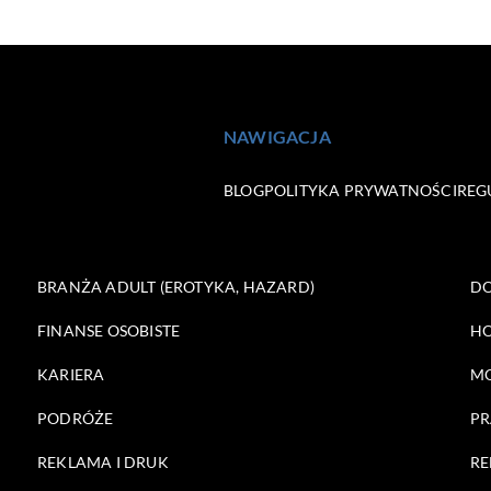
NAWIGACJA
BLOG
POLITYKA PRYWATNOŚCI
REG
BRANŻA ADULT (EROTYKA, HAZARD)
DO
FINANSE OSOBISTE
HO
KARIERA
M
PODRÓŻE
PR
REKLAMA I DRUK
RE