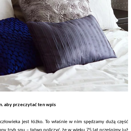
n. aby przeczytać ten wpis
człowieka jest łóżko. To właśnie w nim spędzamy dużą część
ny tryb snu – łatwo policzyć, że w wieku 75 lat prześpimy już