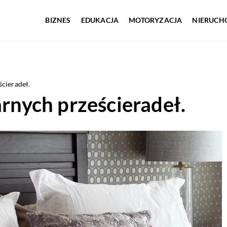
BIZNES
EDUKACJA
MOTORYZACJA
NIERUCH
ścieradeł.
arnych prześcieradeł.