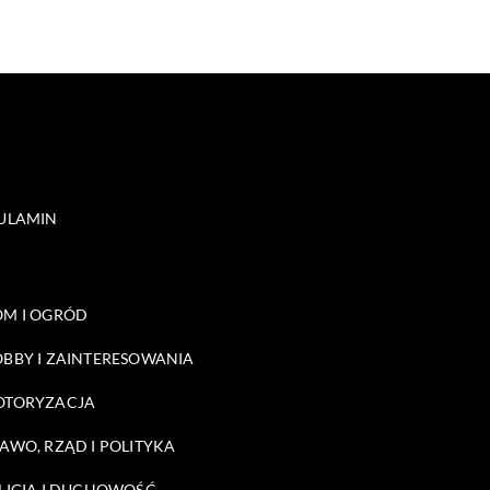
ULAMIN
M I OGRÓD
BBY I ZAINTERESOWANIA
OTORYZACJA
AWO, RZĄD I POLITYKA
LIGIA I DUCHOWOŚĆ