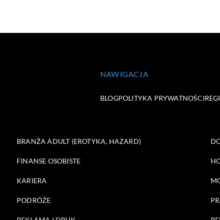
NAWIGACJA
BLOG
POLITYKA PRYWATNOŚCI
REG
BRANŻA ADULT (EROTYKA, HAZARD)
DO
FINANSE OSOBISTE
HO
KARIERA
M
PODRÓŻE
PR
REKLAMA I DRUK
RE