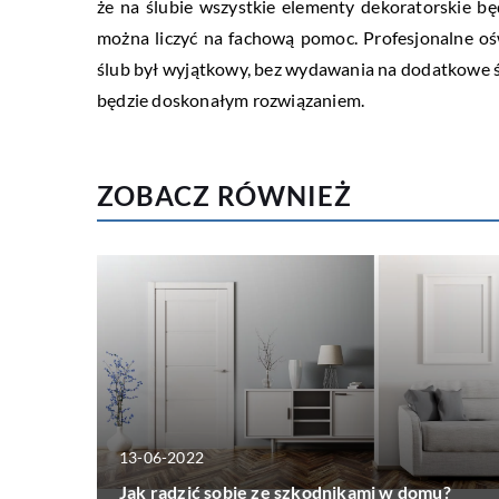
że na ślubie wszystkie elementy dekoratorskie bę
można liczyć na fachową pomoc. Profesjonalne oś
ślub był wyjątkowy, bez wydawania na dodatkowe ś
będzie doskonałym rozwiązaniem.
ZOBACZ RÓWNIEŻ
13-06-2022
Jak radzić sobie ze szkodnikami w domu?