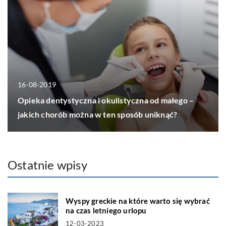
16-08-2019
Opieka dentystyczna i okulistyczna od małego –
jakich chorób można w ten sposób uniknąć?
Ostatnie wpisy
Wyspy greckie na które warto się wybrać
na czas letniego urlopu
12-03-2023