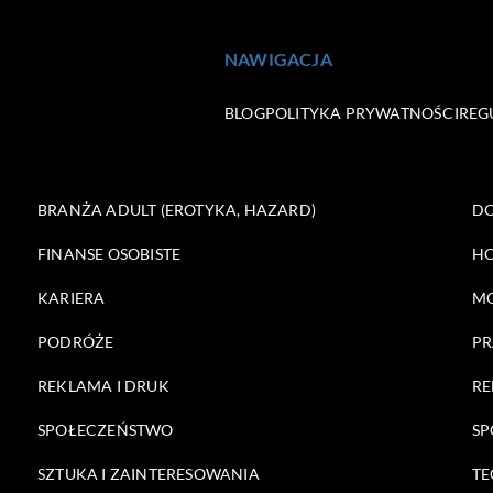
NAWIGACJA
BLOG
POLITYKA PRYWATNOŚCI
REG
BRANŻA ADULT (EROTYKA, HAZARD)
DO
FINANSE OSOBISTE
HO
KARIERA
M
PODRÓŻE
PR
REKLAMA I DRUK
RE
SPOŁECZEŃSTWO
SP
SZTUKA I ZAINTERESOWANIA
TE