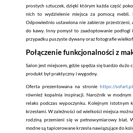
prostych sztuczek, dzięki którym każda część po
nich to wydzielenie miejsca za pomocą mebl
Odpowiednio ustawiona nie zabierze przestrzeni, 
do kawy. Inny pomysł to zaadoptowanie podłogi i
przypadku puszyste dywany oraz fotografie wielko
Połączenie funkcjonalności z 
Salon jest miejscem, gdzie spędza się bardzo dużo
produkt był praktyczny i wygodny.
Oferta prezentowana na stronie
https://sofart.p
również kopalnia inspiracji. Narożnik w modnym
relaks podczas wypoczynku. Kolejnym istotnym k
krzesłami. W zależności od wielkości miejsca można
rodziną przemieni się w pełnowymiarowy blat. 
modne są tapicerowane krzesła nawiązujące do kol