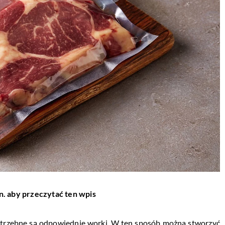
n. aby przeczytać ten wpis
trzebne są odpowiednie worki. W ten sposób można stworzyć