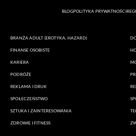
BLOG
POLITYKA PRYWATNOŚCI
REG
BRANŻA ADULT (EROTYKA, HAZARD)
DO
FINANSE OSOBISTE
HO
KARIERA
M
PODRÓŻE
PR
REKLAMA I DRUK
RE
SPOŁECZEŃSTWO
SP
SZTUKA I ZAINTERESOWANIA
TE
ZDROWIE I FITNESS
ZW