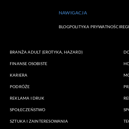
NAWIGACJA
BLOG
POLITYKA PRYWATNOŚCI
REG
BRANŻA ADULT (EROTYKA, HAZARD)
DO
FINANSE OSOBISTE
HO
KARIERA
M
PODRÓŻE
PR
REKLAMA I DRUK
RE
SPOŁECZEŃSTWO
SP
SZTUKA I ZAINTERESOWANIA
TE