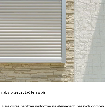
n. aby przeczytać ten wpis
ają się coraz bardziej widoczne na elewacjach naszych domów.