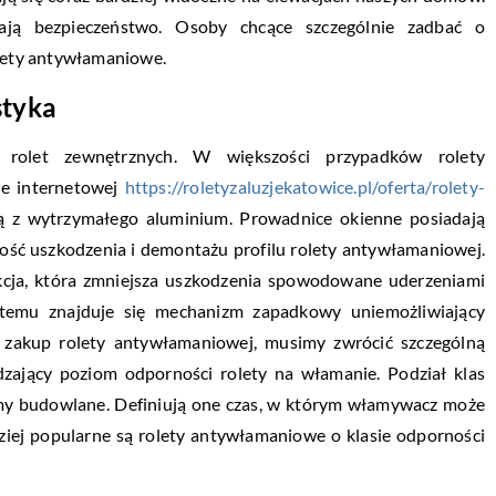
zają bezpieczeństwo. Osoby chcące szczególnie zadbać o
lety antywłamaniowe.
styka
 rolet zewnętrznych. W większości przypadków rolety
ie internetowej
https://roletyzaluzjekatowice.pl/oferta/rolety-
ą z wytrzymałego aluminium. Prowadnice okienne posiadają
ość uszkodzenia i demontażu profilu rolety antywłamaniowej.
ukcja, która zmniejsza uszkodzenia spowodowane uderzeniami
temu znajduje się mechanizm zapadkowy uniemożliwiający
na zakup rolety antywłamaniowej, musimy zwrócić szczególną
dzający poziom odporności rolety na włamanie. Podział klas
y budowlane. Definiują one czas, w którym włamywacz może
dziej popularne są rolety antywłamaniowe o klasie odporności