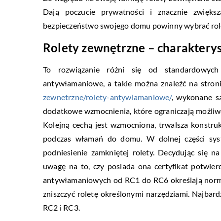
Dają poczucie prywatności i znacznie zwięks
bezpieczeństwo swojego domu powinny wybrać ro
Rolety zewnętrzne – charaktery
To rozwiązanie różni się od standardowych
antywłamaniowe, a takie można znaleźć na stron
zewnetrzne/rolety-antywlamaniowe/
, wykonane s
dodatkowe wzmocnienia, które ograniczają możliw
Kolejną cechą jest wzmocniona, trwalsza konstr
podczas włamań do domu. W dolnej części sys
podniesienie zamkniętej rolety. Decydując się 
uwagę na to, czy posiada ona certyfikat potwier
antywłamaniowych od RC1 do RC6 określają norm
zniszczyć roletę określonymi narzędziami. Najbar
RC2 i RC3.