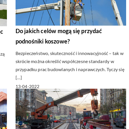
Do jakich celów mogą się przydać
ąc
podnośniki koszowe?
Bezpieczeństwo, skuteczność i innowacyjność – tak w
szą
skrócie można określić współczesne standardy w
przypadku prac budowlanych i naprawczych. Tyczy się
[…]
13-04-2022