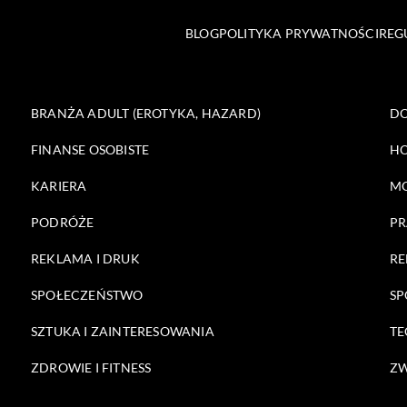
BLOG
POLITYKA PRYWATNOŚCI
REG
BRANŻA ADULT (EROTYKA, HAZARD)
DO
FINANSE OSOBISTE
HO
KARIERA
M
PODRÓŻE
PR
REKLAMA I DRUK
RE
SPOŁECZEŃSTWO
SP
SZTUKA I ZAINTERESOWANIA
TE
ZDROWIE I FITNESS
ZW