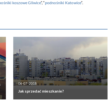
ośniki koszowe Gliwice
”, “
podnośniki Katowice
”.
06-07-2018
s
Jak sprzedać mieszkanie?