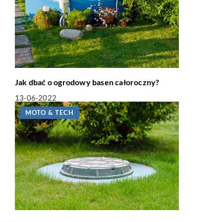
Jak dbać o ogrodowy basen całoroczny?
13-06-2022
MOTO & TECH