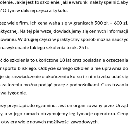
lenie. Jakie jest to szkolenie, jakie warunki należy spełnić, aby
 ? O tym w dalszej części artykułu.
 wiele firm. Ich cena waha się w granicach 500 zł. – 600 zł.
raktycznej. Na tej pierwszej dowiadujemy się cennych informacji
isowaniu. W drugiej części w praktyczny sposób można nauczyć
 na wykonanie takiego szkolenia to ok. 25 h.
ć do szkolenia to ukończone 18 lat oraz posiadanie orzeczenia
ansportu bliskiego. Odbycie samego szkolenia nie uprawnia do
e się zaświadczenie o ukończeniu kursu i z nim trzeba udać się
zaliczeniu można podjąć pracę z podnośnikami. Czas trwania
dwa tygodnie.
leży przystąpić do egzaminu. Jest on organizowany przez Urząd
ny, a w jego ramach otrzymujemy legitymacje operatora. Ceny
encji otwiera wiele nowych możliwości zawodowych.