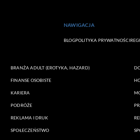
NAWIGACJA
BLOG
POLITYKA PRYWATNOŚCI
REG
BRANŻA ADULT (EROTYKA, HAZARD)
DO
FINANSE OSOBISTE
HO
KARIERA
M
PODRÓŻE
PR
REKLAMA I DRUK
RE
SPOŁECZEŃSTWO
SP